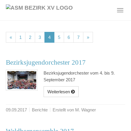
Skip
to
Toggl
main
navig
content
(current)
(current)
(current)
(current)
(current)
(current)
(current)
«
1
2
3
4
5
6
7
»
Bezirksjugendorchester 2017
Bezirksjugendorchester vom 4. bis 9.
September 2017
Weiterlesen
09.09.2017
Berichte
Erstellt von M. Wagner