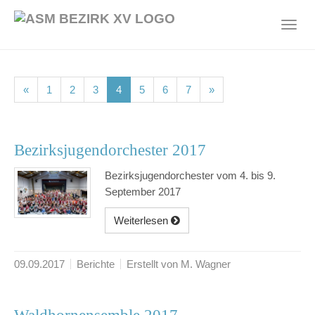
Skip
to
Toggl
main
navig
content
(current)
(current)
(current)
(current)
(current)
(current)
(current)
«
1
2
3
4
5
6
7
»
Bezirksjugendorchester 2017
Bezirksjugendorchester vom 4. bis 9.
September 2017
Weiterlesen
09.09.2017
Berichte
Erstellt von M. Wagner