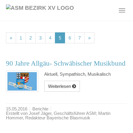
Skip
to
Toggl
main
navig
content
(current)
(current)
(current)
(current)
(current)
(current)
(current)
«
1
2
3
4
5
6
7
»
90 Jahre Allgäu- Schwäbischer Musikbund
Aktuell, Sympathisch, Musikalisch
Weiterlesen
15.05.2016
Berichte
Erstellt von Josef Jäger, Geschäftsführer ASM; Martin
Hommer, Redakteur Bayerische Blasmusik