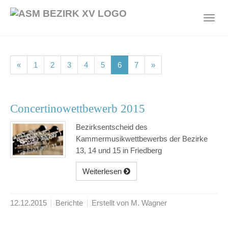
Skip
to
Toggl
main
navig
content
(current)
(current)
(current)
(current)
(current)
(current)
(current)
«
1
2
3
4
5
6
7
»
Concertinowettbewerb 2015
Bezirksentscheid des
Kammermusikwettbewerbs der Bezirke
13, 14 und 15 in Friedberg
Weiterlesen
12.12.2015
Berichte
Erstellt von M. Wagner