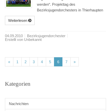
werden“. Projekttag des
Bezirksjugendorchesters in Thierhaupten
Weiterlesen
04.09.2010
Bezirksjugendorchester
Erstellt von Unbekannt
(current)
(current)
(current)
(current)
(current)
(current)
(current)
«
1
2
3
4
5
6
7
»
Kategorien
Nachrichten