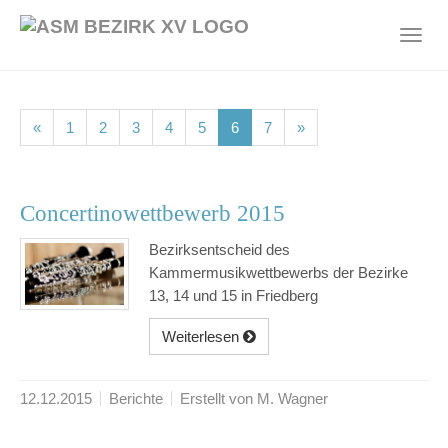
Skip
to
Toggl
main
navig
content
(current)
(current)
(current)
(current)
(current)
(current)
(current)
«
1
2
3
4
5
6
7
»
Concertinowettbewerb 2015
Bezirksentscheid des
Kammermusikwettbewerbs der Bezirke
13, 14 und 15 in Friedberg
Weiterlesen
12.12.2015
Berichte
Erstellt von M. Wagner