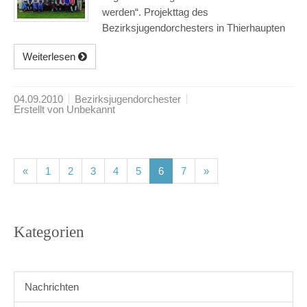
werden“. Projekttag des
Bezirksjugendorchesters in Thierhaupten
Weiterlesen
04.09.2010
Bezirksjugendorchester
Erstellt von Unbekannt
(current)
(current)
(current)
(current)
(current)
(current)
(current)
«
1
2
3
4
5
6
7
»
Kategorien
Nachrichten